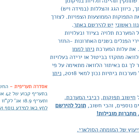
תתקין תהיינה תלויות במיקומך
, כיוון הגג והצללות (במידה ויש)
את התפוקות הממוצעות הצפויות. לצורך
ון ראשוני
יש להירשם באתר
.
 המערכת תלויה בציוד ובעלויות
רי הפנלים בשנים האחרונות -החזר
ניתן לממן
וואה מתקזז בביטול או ירידה בעלויות
 לך גם באיתור הלוואה מתאימה על פי
רכות ביתיות נכון למאי 2018,
ניתן
אסדרה תעריפית -
החשמ
ל
חישוב תפוקות
,
רכיבי המערכת
,
ותעריף 18.9 אג' לק"וו מעל 100 עד 630 ק"וו.
ם נוספים, והכי חשוב,
תוכל להירשם
לחץ כאן למידע נוסף וע
 מחברות מובילות!
יעוץ של המומחה הסולארי.