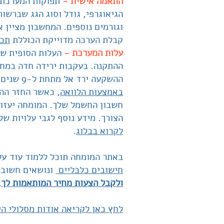
התאמה אישית -
תפוקות המערכת ש
הגיאוגרפי, גודל וסוג הגג שברשותך
וגורמים נוספים. המחשבון מציין 
קבלת הערכה מדוייקת הכוללת
תכנ
עלות המערכת -
העלות הסופית של
ההתקנה. בעקבות ירידה חדה במחי
ההשקעה ירד אל מתחת ל-9 שנים. את עלות המערכת
באמצעות הלוואה
, כאשר החזר ההל
חשבון החשמל שלך. המומחה יעזור
הצורך. מידע נוסף לגבי עלויות של מע
לקרוא בבלוג
.
באתר המומחה תוכל ללמוד עוד ע
חישובים כלכליים
ונושאים חשובי
ולקבל הצעות מחיר המותאמות לך,
לחץ כאן לקריאה אודות מסלולי הי