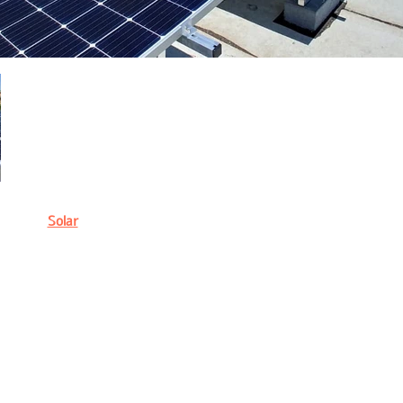
כל הזכויות שמורות למומחה הסולארי © 2020 || מבית
Solar
E2E
info@e2esolar.com